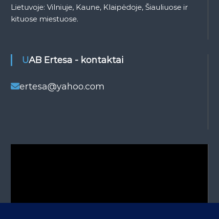
Lietuvoje: Vilniuje, Kaune, Klaipėdoje, Šiauliuose ir
kituose miestuose.
UAB Ertesa - kontaktai
ertesa@yahoo.com