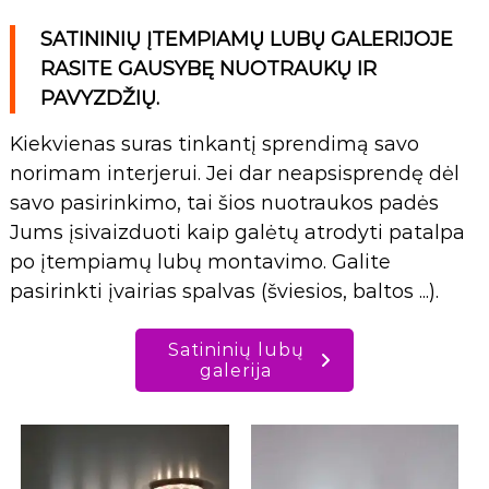
SATININIŲ ĮTEMPIAMŲ LUBŲ GALERIJOJE
RASITE GAUSYBĘ NUOTRAUKŲ IR
PAVYZDŽIŲ.
Kiekvienas suras tinkantį sprendimą savo
norimam interjerui. Jei dar neapsisprendę dėl
savo pasirinkimo, tai šios nuotraukos padės
Jums įsivaizduoti kaip galėtų atrodyti patalpa
po įtempiamų lubų montavimo. Galite
pasirinkti įvairias spalvas (šviesios, baltos ...).
Satininių lubų
galerija