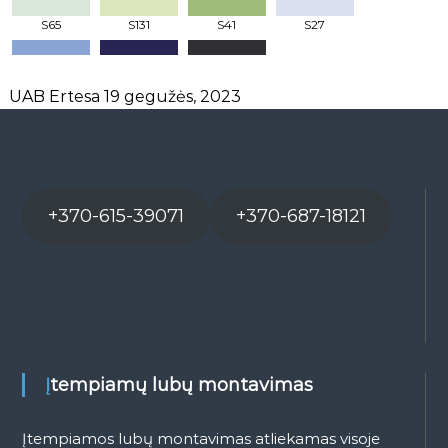
S65
S131
S41
S27
S83
S97
S03
UAB Ertesa
19 gegužės, 2023
+370-615-39071
+370-687-18121
Įtempiamų lubų montavimas
Įtempiamos lubų montavimas atliekamas visoje