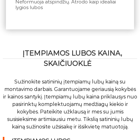
Neformuoja atspindžių. Atrodo kaip idealiai
lygios lubos
ĮTEMPIAMOS LUBOS KAINA,
SKAIČIUOKLĖ
Sužinokite satininių įtempiamų lubų kainą su
montavimo darbais. Garantuojame geriausią kokybės
ir kainos santykį. Įtempiamų lubų kaina priklausys nuo
pasirinktų komplektuojamų medžiagų kiekio ir
kokybės. Pateikite užklausą ir mes su jumis
susisieksime artimiausiu metu. Tikslią satininių lubų
kainą sužinosite užsisakę ir išsikvietę matuotoją.