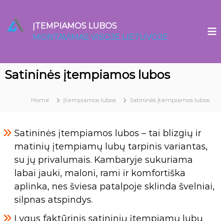
S
k
ĮTEMPIAMOS LUBOS
i
MONTAVIMAS VISOJE LIETUVOJE
p
t
o
Satininės įtempiamos lubos
c
o
n
Home
Įtempiamos lubos
Satininės įtempiamos lubos
t
e
Satininės įtempiamos lubos
– tai blizgių ir
n
matinių įtempiamų lubų tarpinis variantas,
t
su jų privalumais. Kambaryje sukuriama
labai jauki, maloni, rami ir komfortiška
aplinka, nes šviesa patalpoje sklinda švelniai,
silpnas atspindys.
Lygus faktūrinis satininių įtempiamų lubų