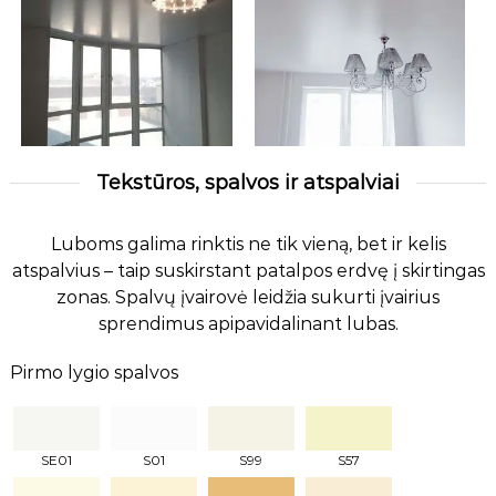
Tekstūros, spalvos ir atspalviai
Luboms galima rinktis ne tik vieną, bet ir kelis
atspalvius – taip suskirstant patalpos erdvę į skirtingas
zonas. Spalvų įvairovė leidžia sukurti įvairius
sprendimus apipavidalinant lubas.
Pirmo lygio spalvos
SE01
S01
S99
S57