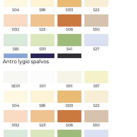
S04
S58
S133
S22
S132
S23
S08
S30
S65
S131
S41
S27
Antro lygio spalvos
S83
S97
S03
SE01
S01
S99
S57
S04
S58
S133
S22
S132
S23
S08
S30